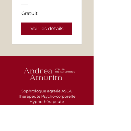
Gratuit
Voir les détails
Sophrologue agréée ASCA
Thérapeute Psycho-corporelle
Hypnothérapeute
Facilitatrice BREATHWORK
+
41 79 617 04 16
amorimtherapie@gmail.com
Rue du Chasseron 4
2300 La Chaux-de-Fonds