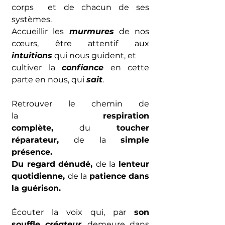
corps  et de chacun de ses 
systèmes. 
Accueillir les 
murmures
 de nos 
cœurs, être attentif aux 
intuitions
 qui nous guident, et 
cultiver la 
confiance
 en cette 
parte en nous, qui 
sait
.
Retrouver le
chemin de 
la 
respiration 
complète, 
du
 toucher 
réparateur, 
de la 
simple 
présence.
Du regard dénudé, 
de la 
lenteur 
quotidienne, 
de la 
patience dans 
la guérison.
Écouter la voix qui, par 
son 
souffle 
créateur
, demeure dans 