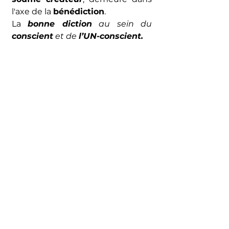
l'axe de la 
bénédiction
. 
La 
bonne diction
 au sein du 
conscient
 et de 
l’UN-conscient.
Andrea
Réserver une séance:
https://www.andreaamorim.ch/pre
ndre-rdv
L'esprit
Inconscient
Respiration