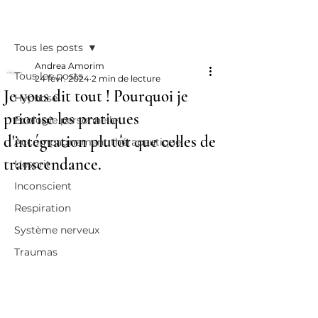
Post
Tous les posts
Andrea Amorim
Tous les posts
24 févr. 2024
2 min de lecture
Je vous dit tout ! Pourquoi je
Hypnose
priorise les pratiques
Ecologie personnelle
d'intégration plutôt que celles de
Accompagnement thérapeutique
transcendance.
L'esprit
Inconscient
Respiration
Système nerveux
Traumas