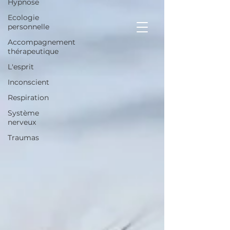
Hypnose
Ecologie
personnelle
Accompagnement
thérapeutique
L'esprit
Inconscient
Respiration
Système
nerveux
Traumas