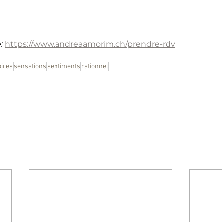
: 
https://www.andreaamorim.ch/prendre-rdv
ires
sensations
sentiments
rationnel