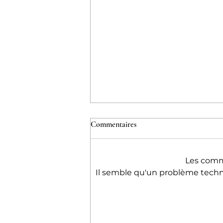
Commentaires
Les comme
Il semble qu'un problème techn
Je vous dit tout ! Pourquoi je
priorise les pratiques
d'intégration plutôt que celles de