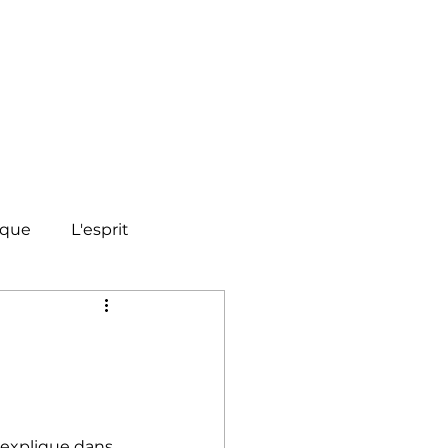
ique
L'esprit
s explique dans 