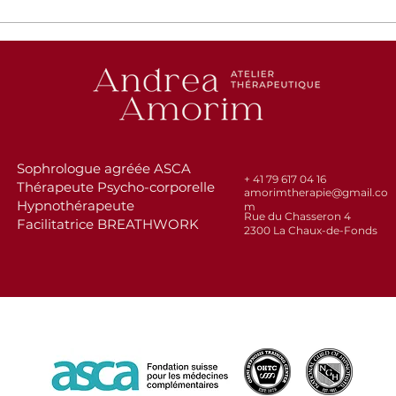
Sophrologue agréée ASCA
+ 41 79 617 04 16
Thérapeute Psycho-corporelle
amorimtherapie@gmail.co
Hypnothérapeute
m
Rue du Chasseron 4
Facilitatrice BREATHWORK
2300 La Chaux-de-Fonds