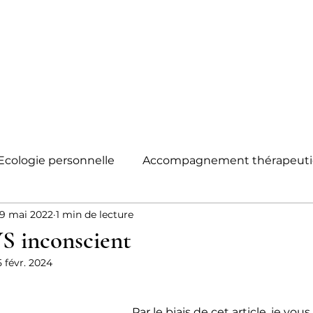
Ecologie personnelle
Accompagnement thérapeut
19 mai 2022
1 min de lecture
Système nerveux
Traumas
S inconscient
5 févr. 2024
Par le biais de cet article, je vou