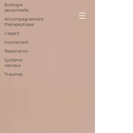
Ecologie
personnelle
Accompagnement
thérapeutique
L'esprit
Inconscient
Respiration
Système
nerveux
Traumas