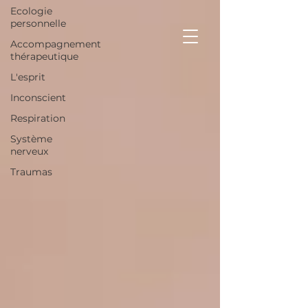
Ecologie
personnelle
Accompagnement
thérapeutique
L'esprit
Inconscient
Respiration
Système
nerveux
Traumas