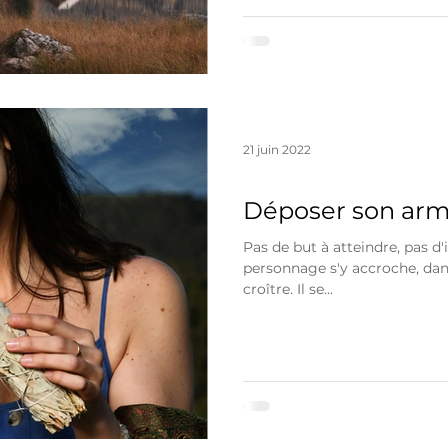
21 juin 2022
L'esprit
Déposer son ar
Pas de but à atteindre, pas d'i
personnage s'y accroche, dans 
croître. Il se...