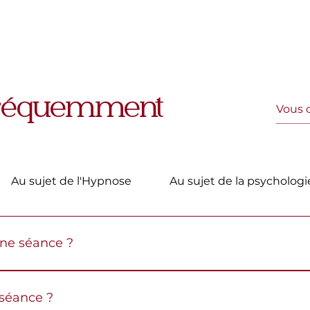
fréquemment
Au sujet de l'Hypnose
Au sujet de la psycholog
ne séance ?
ar un temps d’échange, mise au point de vos objectifs
 ramener à votre pleine présence. Ensuite, une ou plusie
ᵉ séance ?